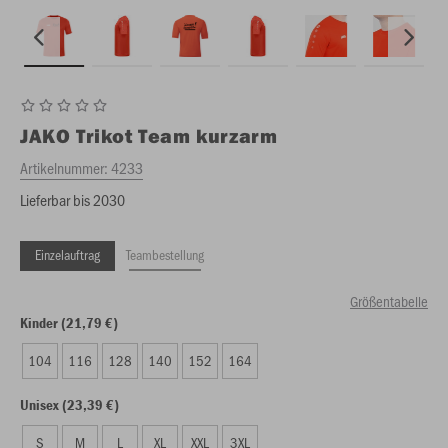
JAKO
Trikot Team kurzarm
Artikelnummer:
4233
Lieferbar bis 2030
Einzelauftrag
Teambestellung
Größentabelle
Kinder (21,79 €)
104
116
128
140
152
164
Unisex (23,39 €)
S
M
L
XL
XXL
3XL