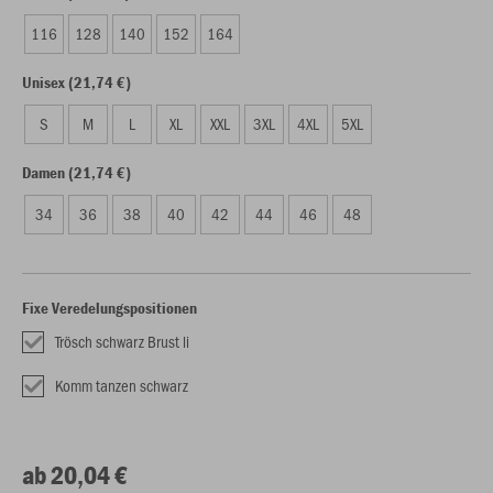
116
128
140
152
164
Unisex (21,74 €)
S
M
L
XL
XXL
3XL
4XL
5XL
Damen (21,74 €)
34
36
38
40
42
44
46
48
Fixe Veredelungspositionen
Trösch schwarz Brust li
Komm tanzen schwarz
ab 20,04 €