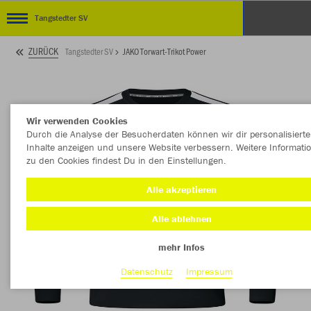
Tangstedter SV
ZURÜCK
Tangstedter SV
JAKO Torwart-Trikot Power
Wir verwenden Cookies
Durch die Analyse der Besucherdaten können wir dir personalisierte
Inhalte anzeigen und unsere Website verbessern. Weitere Informati
zu den Cookies findest Du in den Einstellungen.
Alle akzeptieren
Alle ablehnen
mehr Infos
Datenschutz
Impressum