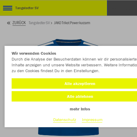
Tangstedter SV
ZURÜCK
Tangstedter SV
JAKO Trikot Power kurzarm
Wir verwenden Cookies
Durch die Analyse der Besucherdaten können wir dir personalisierte
Inhalte anzeigen und unsere Website verbessern. Weitere Informati
zu den Cookies findest Du in den Einstellungen.
Alle akzeptieren
Alle ablehnen
mehr Infos
Datenschutz
Impressum