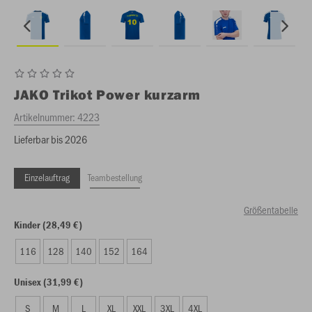
JAKO
Trikot Power kurzarm
Artikelnummer:
4223
Lieferbar bis 2026
Einzelauftrag
Teambestellung
Größentabelle
Kinder (28,49 €)
116
128
140
152
164
Unisex (31,99 €)
S
M
L
XL
XXL
3XL
4XL