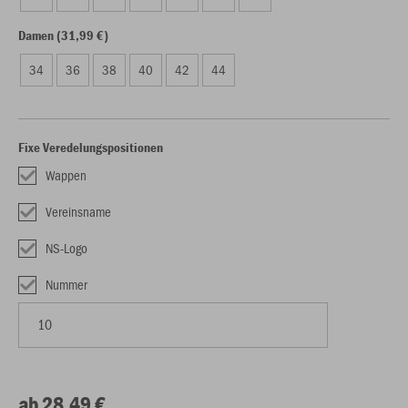
Damen (31,99 €)
34
36
38
40
42
44
Fixe Veredelungspositionen
Wappen
Vereinsname
NS-Logo
Nummer
ab 28,49 €