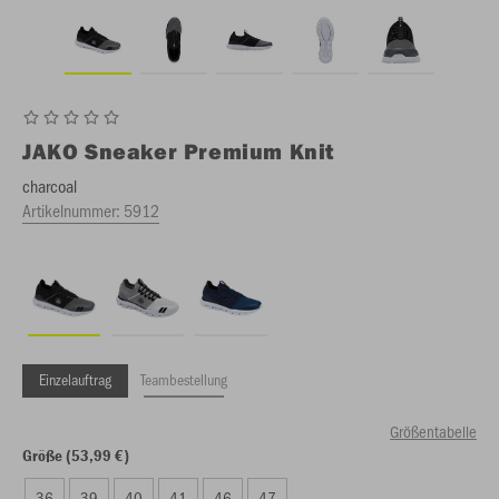
JAKO
Sneaker Premium Knit
charcoal
Artikelnummer:
5912
Einzelauftrag
Teambestellung
Größentabelle
Größe (53,99 €)
36
39
40
41
46
47