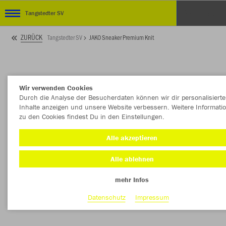
Tangstedter SV
ZURÜCK
Tangstedter SV
JAKO Sneaker Premium Knit
Wir verwenden Cookies
Durch die Analyse der Besucherdaten können wir dir personalisierte
Inhalte anzeigen und unsere Website verbessern. Weitere Informati
zu den Cookies findest Du in den Einstellungen.
Alle akzeptieren
Alle ablehnen
mehr Infos
Datenschutz
Impressum