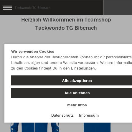
Taekwondo TG Biberach
Herzlich Willkommen im Teamshop
Taekwondo TG Biberach
Wir verwenden Cookies
Nachhaltig
Farbe
Durch die Analyse der Besucherdaten können wir dir personalisierte
Inhalte anzeigen und unsere Website verbessern. Weitere Informati
zu den Cookies findest Du in den Einstellungen.
Alle akzeptieren
Alle ablehnen
mehr Infos
Datenschutz
Impressum