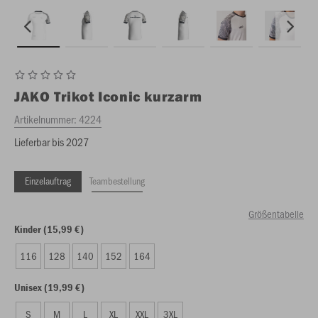
JAKO
Trikot Iconic kurzarm
Artikelnummer:
4224
Lieferbar bis 2027
Einzelauftrag
Teambestellung
Größentabelle
Kinder (15,99 €)
116
128
140
152
164
Unisex (19,99 €)
S
M
L
XL
XXL
3XL