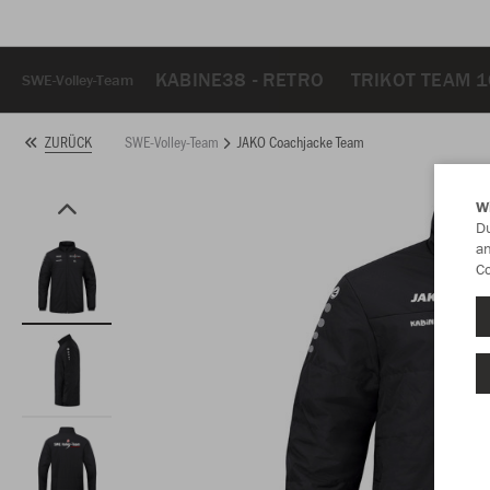
KABINE38 - RETRO
TRIKOT TEAM 
SWE-Volley-Team
SWE-Volley-Team
JAKO Coachjacke Team
ZURÜCK
W
Du
an
Co