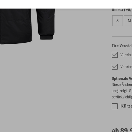
Unisex (99,
S
M
Fixe Verede
Verein
Verein
Optionale V
Diese Änder
angezeigt. S
berücksichti
Kürze
ab 89,