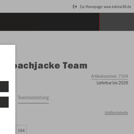
Zur Homepage: www.kabine38.de
O
Coachjacke Team
Artikelnummer:
7104
Lieferbar bis 2026
ftrag
Teambestellung
Größentabelle
99 €)
0
152
164