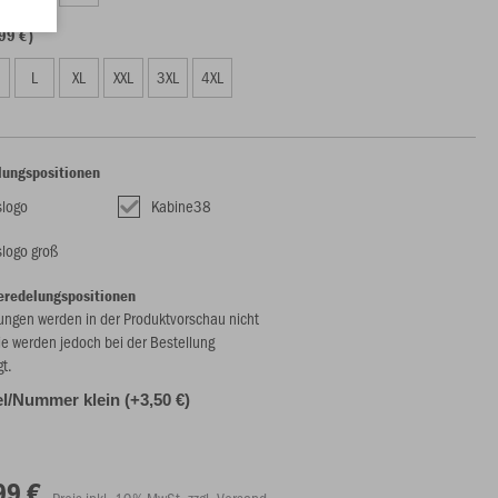
99 €)
L
XL
XXL
3XL
4XL
lungspositionen
slogo
Kabine38
slogo groß
eredelungspositionen
ungen werden in der Produktvorschau nicht
ie werden jedoch bei der Bestellung
gt.
l/Nummer klein (+3,50 €)
99 €
Preis inkl. 19% MwSt. zzgl. Versand