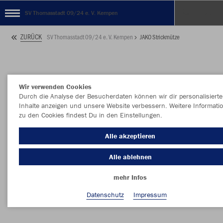
SV Thomasstadt 09/24 e. V. Kempen
ZURÜCK
SV Thomasstadt 09/24 e. V. Kempen
JAKO Strickmütze
Wir verwenden Cookies
Durch die Analyse der Besucherdaten können wir dir personalisierte
Inhalte anzeigen und unsere Website verbessern. Weitere Informati
zu den Cookies findest Du in den Einstellungen.
Alle akzeptieren
Alle ablehnen
mehr Infos
Datenschutz
Impressum