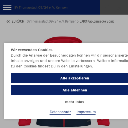
SV Thomasstadt 09/24 e. V. Kempen
ZURÜCK
SV Thomasstadt 09/24 e. V. Kempen
JAKO Kapuzenjacke Sonic
Wir verwenden Cookies
Durch die Analyse der Besucherdaten können wir dir personalisierte
Inhalte anzeigen und unsere Website verbessern. Weitere Informati
zu den Cookies findest Du in den Einstellungen.
Alle akzeptieren
Alle ablehnen
mehr Infos
Datenschutz
Impressum