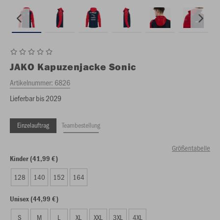
JAKO
Kapuzenjacke Sonic
Artikelnummer:
6826
Lieferbar bis 2029
Einzelauftrag
Teambestellung
Größentabelle
Kinder (41,99 €)
128
140
152
164
Unisex (44,99 €)
S
M
L
XL
XXL
3XL
4XL