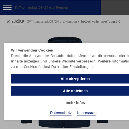
SV Thomasstadt 09/24 e. V. Kempen
ZURÜCK
SV Thomasstadt 09/24 e. V. Kempen
JAKO Allwetterjacke Team 2.0
Wir verwenden Cookies
Durch die Analyse der Besucherdaten können wir dir personalisierte
Inhalte anzeigen und unsere Website verbessern. Weitere Informati
zu den Cookies findest Du in den Einstellungen.
Alle akzeptieren
Alle ablehnen
mehr Infos
Datenschutz
Impressum