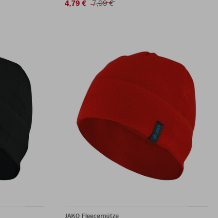
4,79 €
7,99 €
JAKO Fleecemütze