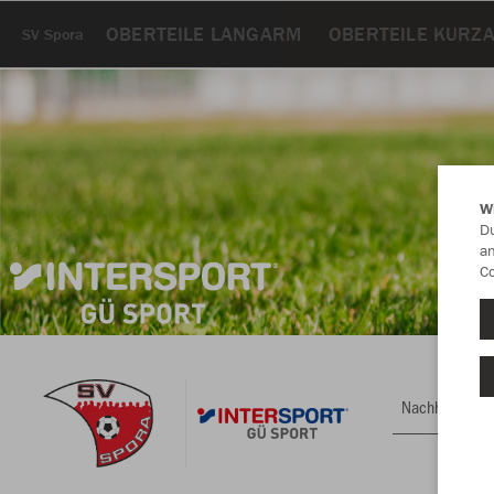
OBERTEILE LANGARM
OBERTEILE KURZ
SV Spora
W
Du
an
Co
Nachhaltig