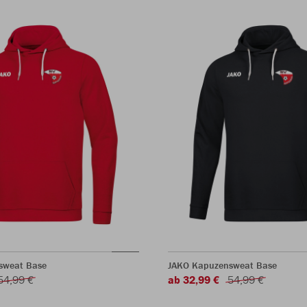
sweat Base
JAKO Kapuzensweat Base
54,99 €
ab 32,99 €
54,99 €