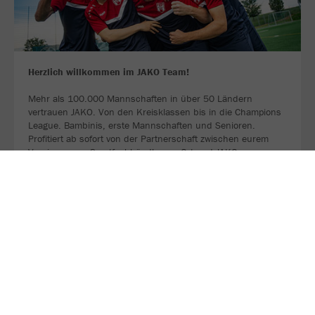
Herzlich willkommen im JAKO Team!
Mehr als 100.000 Mannschaften in über 50 Ländern
vertrauen JAKO. Von den Kreisklassen bis in die Champions
League. Bambinis, erste Mannschaften und Senioren.
Profitiert ab sofort von der Partnerschaft zwischen eurem
Verein, eurem Sportfachhändler vor Ort und JAKO.
MEHR LESEN