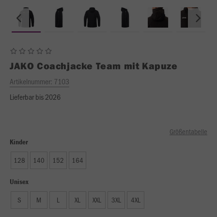
JAKO
Coachjacke Team mit Kapuze
Artikelnummer:
7103
Lieferbar bis 2026
Größentabelle
Kinder
128
140
152
164
Unisex
S
M
L
XL
XXL
3XL
4XL