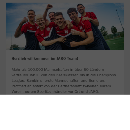
Herzlich willkommen im JAKO Team!
Mehr als 100.000 Mannschaften in über 50 Ländern
vertrauen JAKO. Von den Kreisklassen bis in die Champions
League. Bambinis, erste Mannschaften und Senioren.
Profitiert ab sofort von der Partnerschaft zwischen eurem
Verein, eurem Sportfachhändler vor Ort und JAKO.
MEHR LESEN