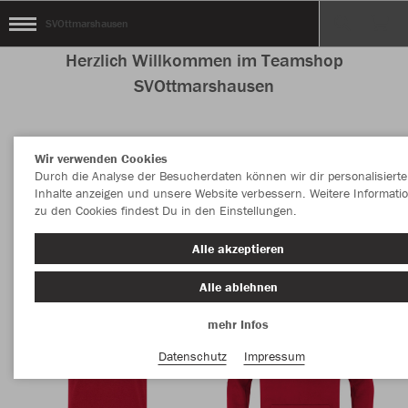
SVOttmarshausen
Herzlich Willkommen im Teamshop
SVOttmarshausen
Wir verwenden Cookies
Nachhaltig
Farbe
Durch die Analyse der Besucherdaten können wir dir personalisierte
Inhalte anzeigen und unsere Website verbessern. Weitere Informati
zu den Cookies findest Du in den Einstellungen.
Alle akzeptieren
Alle ablehnen
mehr Infos
Datenschutz
Impressum