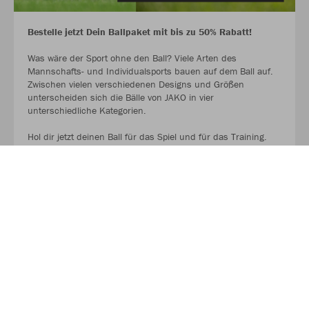
Bestelle jetzt Dein Ballpaket mit bis zu 50% Rabatt!
Was wäre der Sport ohne den Ball? Viele Arten des
Mannschafts- und Individualsports bauen auf dem Ball auf.
Zwischen vielen verschiedenen Designs und Größen
unterscheiden sich die Bälle von JAKO in vier
unterschiedliche Kategorien.
Hol dir jetzt deinen Ball für das Spiel und für das Training.
AUF GEHT ES ZU DEN BALLPAKETEN!