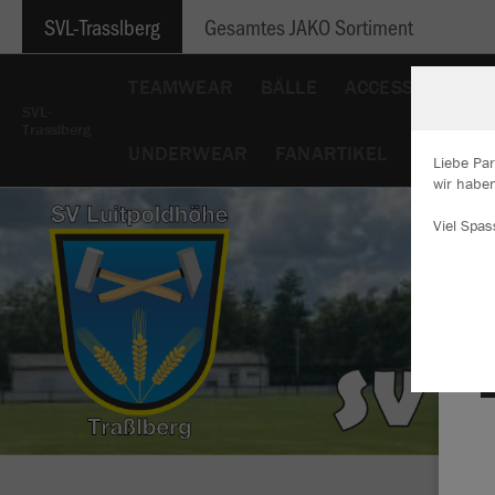
SVL-Trasslberg
Gesamtes JAKO Sortiment
TEAMWEAR
BÄLLE
ACCESSOIRES
SVL-
Trasslberg
UNDERWEAR
FANARTIKEL
Liebe Par
wir haben
W
Viel Spas
Du
an
Co