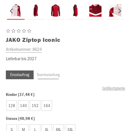
JAKO
Ziptop Iconic
Artikelnummer:
8624
Lieferbar bis 2027
Einzelauftrag
Teambestellung
Größentabelle
Kinder (37,48 €)
128
140
152
164
Unisex (40,98 €)
S
M
L
XL
XXL
3XL