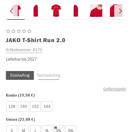
JAKO
T-Shirt Run 2.0
Artikelnummer:
6175
Lieferbar bis 2027
Einzelauftrag
Teambestellung
Größentabelle
Kinder (19,98 €)
128
140
152
164
Unisex (22,08 €)
S
M
L
XL
XXL
3XL