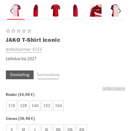
JAKO
T-Shirt Iconic
Artikelnummer:
6124
Lieferbar bis 2027
Einzelauftrag
Teambestellung
Größentabelle
Kinder (26,98 €)
116
128
140
152
164
Unisex (30,48 €)
S
M
L
XL
XXL
3XL
4XL