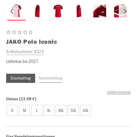
JAKO
Polo Iconic
Artikelnummer:
6324
Lieferbar bis 2027
Einzelauftrag
Teambestellung
Größentabelle
Unisex (33,98 €)
S
M
L
XL
XXL
3XL
4XL
Fixe Veredelungspositionen