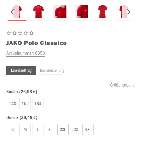
JAKO
Polo Classico
Artikelnummer:
6350
Einzelauftrag
Teambestellung
Größentabelle
Kinder (26,98 €)
140
152
164
Unisex (30,48 €)
S
M
L
XL
XXL
3XL
4XL