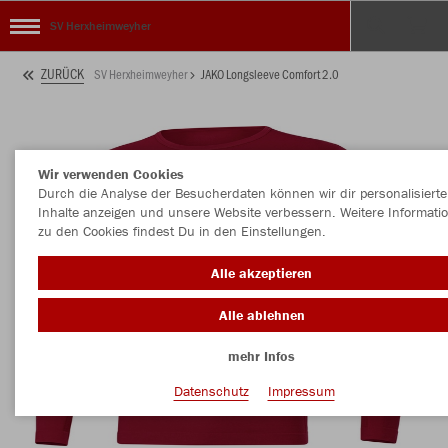
SV Herxheimweyher
ZURÜCK
SV Herxheimweyher
JAKO Longsleeve Comfort 2.0
Wir verwenden Cookies
Durch die Analyse der Besucherdaten können wir dir personalisierte
Inhalte anzeigen und unsere Website verbessern. Weitere Informati
zu den Cookies findest Du in den Einstellungen.
Alle akzeptieren
Alle ablehnen
mehr Infos
Datenschutz
Impressum