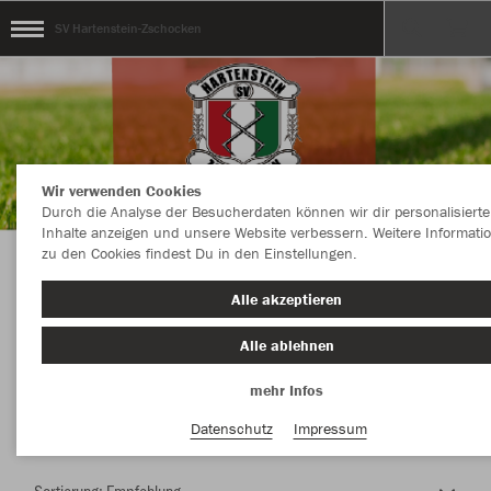
SV Hartenstein-Zschocken
Wir verwenden Cookies
Durch die Analyse der Besucherdaten können wir dir personalisierte
Inhalte anzeigen und unsere Website verbessern. Weitere Informati
zu den Cookies findest Du in den Einstellungen.
Herzlich Willkommen im Teamshop SV
Alle akzeptieren
Hartenstein-Zschocken
Alle ablehnen
mehr Infos
Nachhaltig
Farbe
Datenschutz
Impressum