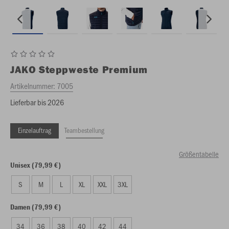
JAKO
Steppweste Premium
Artikelnummer:
7005
Lieferbar bis 2026
Einzelauftrag
Teambestellung
Größentabelle
Unisex (79,99 €)
S
M
L
XL
XXL
3XL
Damen (79,99 €)
34
36
38
40
42
44