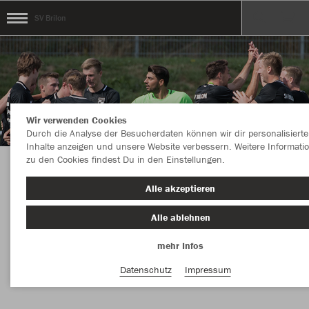
SV Brilon
Wir verwenden Cookies
Durch die Analyse der Besucherdaten können wir dir personalisierte
Inhalte anzeigen und unsere Website verbessern. Weitere Informati
zu den Cookies findest Du in den Einstellungen.
SV BRILON KOLLEKTION YOUR STYLE FOR
Alle akzeptieren
BRILON
Alle ablehnen
mehr Infos
Nachhaltig
Farbe
Datenschutz
Impressum