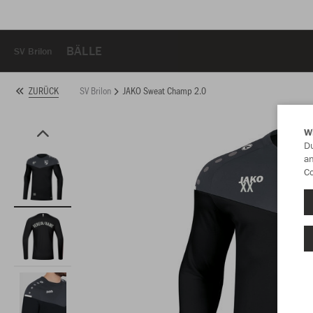
BÄLLE
SV Brilon
SV Brilon
JAKO Sweat Champ 2.0
ZURÜCK
W
Du
an
Co