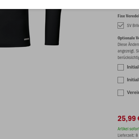
Fixe Verede
SV Bri
Optionale V
Diese Änder
angezeigt. S
berücksichti
Initi
Initi
Verei
25,99 
Artikel sofo
Lieferzeit: 