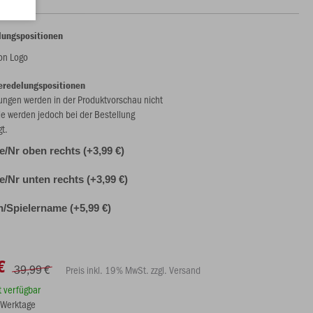
lungspositionen
lon Logo
eredelungspositionen
ungen werden in der Produktvorschau nicht
ie werden jedoch bei der Bestellung
gt.
ale/Nr oben rechts (+3,99 €)
ale/Nr unten rechts (+3,99 €)
n/Spielername (+5,99 €)
€
39,99 €
Preis inkl. 19% MwSt. zzgl. Versand
rt verfügbar
8 Werktage