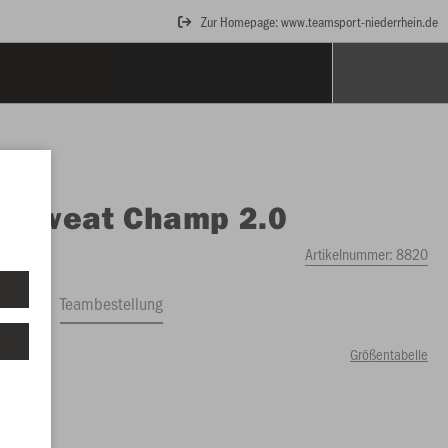
Zur Homepage: www.teamsport-niederrhein.de
O
Sweat Champ 2.0
Artikelnummer:
8820
ftrag
Teambestellung
Größentabelle
99 €)