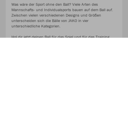
Was wäre der Sport ohne den Ball? Viele Arten des
Mannschafts- und Individualsports bauen auf dem Ball auf.
Zwischen vielen verschiedenen Designs und Größen
unterscheiden sich die Bälle von JAKO in vier
unterschiedliche Kategorien.
Hol dir jetzt deinen Ball für das Spiel und für das Training.
AUF GEHT ES ZU DEN BALLPAKETEN!
Kaufe Deinen Geschenkgutschein zum Verschenken!