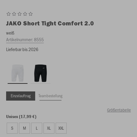
JAKO
Short Tight Comfort 2.0
weiß
Artikelnummer:
8555
Lieferbar bis 2026
Einzelauftrag
Teambestellung
Größentabelle
Unisex (17,99 €)
S
M
L
XL
XXL