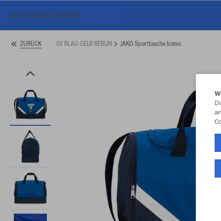
SV BLAU-GELB BERLIN
SV BLAU-GELB BERLIN
JAKO Sporttasche Iconic
ZURÜCK
W
Du
an
Co