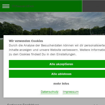
SV Zweckel 23 e.V.
Wir verwenden Cookies
Durch die Analyse der Besucherdaten können wir dir personalisierte
Inhalte anzeigen und unsere Website verbessern. Weitere Informati
zu den Cookies findest Du in den Einstellungen.
Herzlich Willkommen im Teamshop SV Zweckel
Alle akzeptieren
23 e.V.
Alle ablehnen
mehr Infos
Nachhaltig
Farbe
Datenschutz
Impressum