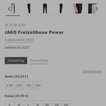
JAKO
Freizeithose Power
Artikelnummer:
6523
Lieferbar bis 2027
Einzelauftrag
Teambestellung
Größentabelle
Kinder (26,99 €)
128
140
152
164
Unisex (29,99 €)
S
M
L
XL
XXL
3XL
4XL