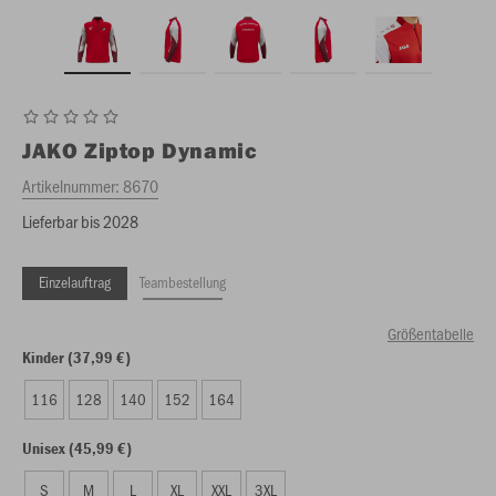
JAKO
Ziptop Dynamic
Artikelnummer:
8670
Lieferbar bis 2028
Einzelauftrag
Teambestellung
Größentabelle
Kinder (37,99 €)
116
128
140
152
164
Unisex (45,99 €)
S
M
L
XL
XXL
3XL