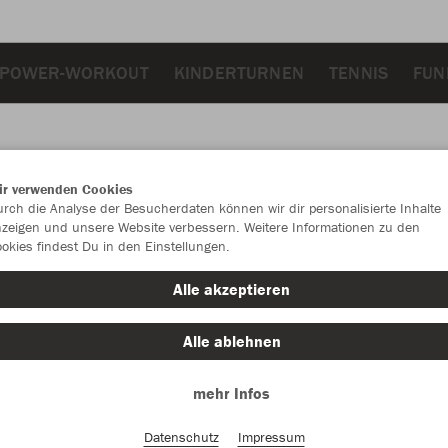
POWER-WORKOUT
KINDERTURNEN
TENNIS
FUN
ir verwenden Cookies
JAK
rch die Analyse der Besucherdaten können wir dir personalisierte Inhalte
zeigen und unsere Website verbessern. Weitere Informationen zu den
okies findest Du in den Einstellungen.
Alle akzeptieren
Einzelau
Alle ablehnen
mehr Infos
Kinder (40,
128
14
Datenschutz
Impressum