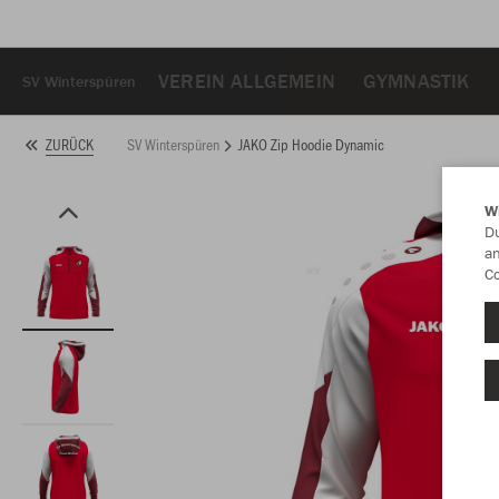
VEREIN ALLGEMEIN
GYMNASTIK
SV Winterspüren
SV Winterspüren
JAKO Zip Hoodie Dynamic
ZURÜCK
W
Du
an
Co