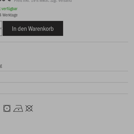
rt verfügbar
14 Werktage
In den Warenkorb
ng