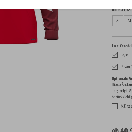
Unisex (52,
S
M
Fixe Verede
Logo
Power-
Optionale V
Diese Änder
angezeigt. S
berücksichti
Kürze
ab 40,