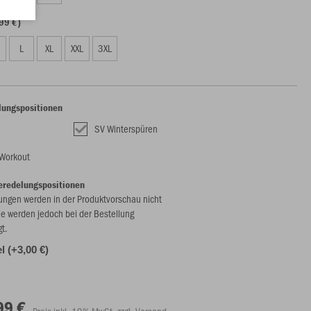
99 €)
L
XL
XXL
3XL
lungspositionen
SV Winterspüren
Workout
eredelungspositionen
ungen werden in der Produktvorschau nicht
ie werden jedoch bei der Bestellung
gt.
l (+3,00 €)
99 €
Preis inkl. 19% MwSt. zzgl. Versand