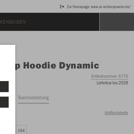
Zur Homepage: www.sv-winterspueren.de/
KENBUBEN
O
Zip Hoodie Dynamic
Artikelnummer:
6770
Lieferbar bis 2028
ftrag
Teambestellung
Größentabelle
99 €)
0
152
164