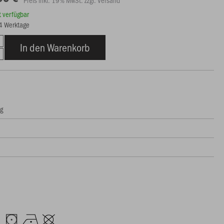
rt verfügbar
14 Werktage
In den Warenkorb
ng