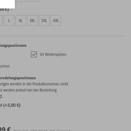
99 €)
L
XL
XXL
3XL
4XL
lungspositionen
SV Winterspüren
turnen
eredelungspositionen
ungen werden in der Produktvorschau nicht
ie werden jedoch bei der Bestellung
gt.
l (+3,00 €)
99 €
Preis inkl. 19% MwSt. zzgl. Versand