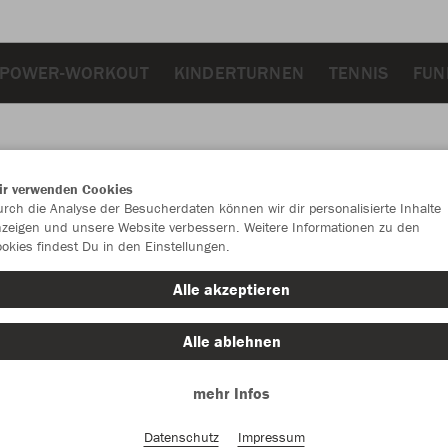
POWER-WORKOUT
KINDERTURNEN
TENNIS
FUN
ir verwenden Cookies
JAK
rch die Analyse der Besucherdaten können wir dir personalisierte Inhalte
zeigen und unsere Website verbessern. Weitere Informationen zu den
okies findest Du in den Einstellungen.
Alle akzeptieren
Einzelau
Alle ablehnen
mehr Infos
Kinder (34,
116
12
Datenschutz
Impressum