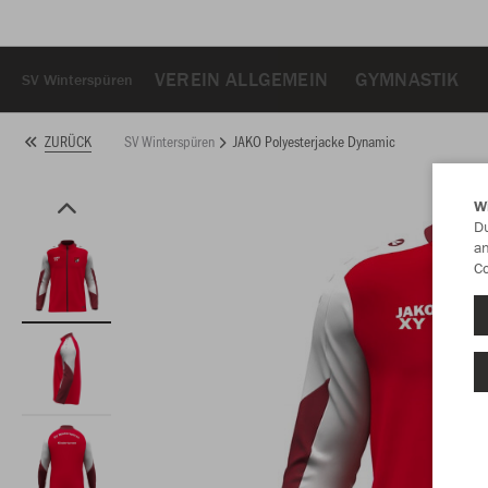
VEREIN ALLGEMEIN
GYMNASTIK
SV Winterspüren
SV Winterspüren
JAKO Polyesterjacke Dynamic
ZURÜCK
W
Du
an
Co