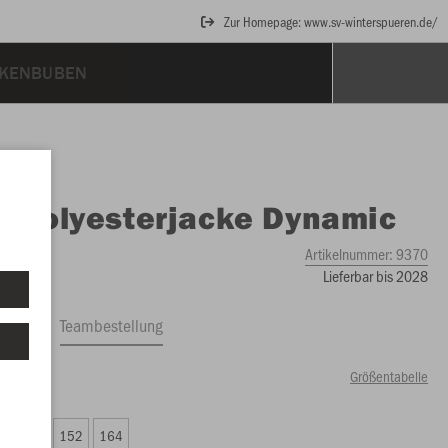
Zur Homepage: www.sv-winterspueren.de/
KENBUBEN
O
Polyesterjacke Dynamic
Artikelnummer:
9370
Lieferbar bis 2028
ftrag
Teambestellung
Größentabelle
99 €)
8
140
152
164