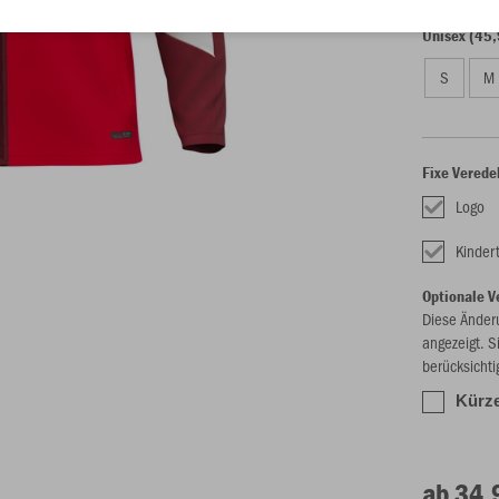
Unisex (45,
S
M
Fixe Verede
Logo
Kinder
Optionale V
Diese Änder
angezeigt. S
berücksichti
Kürze
ab 34,