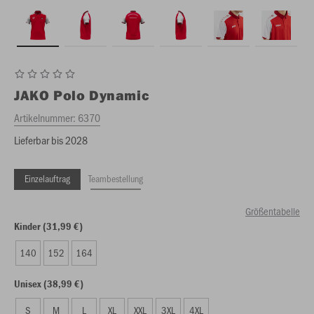
JAKO
Polo Dynamic
Artikelnummer:
6370
Lieferbar bis 2028
Einzelauftrag
Teambestellung
Größentabelle
Kinder (31,99 €)
140
152
164
Unisex (38,99 €)
S
M
L
XL
XXL
3XL
4XL