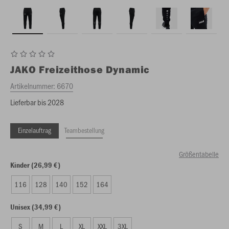
JAKO
Freizeithose Dynamic
Artikelnummer:
6670
Lieferbar bis 2028
Einzelauftrag
Teambestellung
Größentabelle
Kinder (26,99 €)
116
128
140
152
164
Unisex (34,99 €)
S
M
L
XL
XXL
3XL