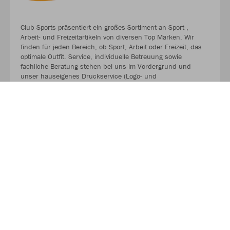
Club Sports präsentiert ein großes Sortiment an Sport-,
Arbeit- und Freizeitartikeln von diversen Top Marken. Wir
finden für jeden Bereich, ob Sport, Arbeit oder Freizeit, das
optimale Outfit. Service, individuelle Betreuung sowie
fachliche Beratung stehen bei uns im Vordergrund und
unser hauseigenes Druckservice (Logo- und
Schriftzuggestaltung) gibt deinem Wunschartikel eine ganz
persönliche Note.
Diverse Top Marken - für Vereine, Betriebe, soziale
Einrichtungen & Schulen!
CLUB SPORTS HOMEPAGE