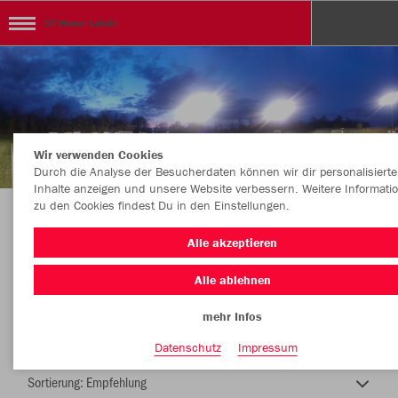
SV Weser Leteln
Wir verwenden Cookies
Durch die Analyse der Besucherdaten können wir dir personalisierte
Inhalte anzeigen und unsere Website verbessern. Weitere Informati
zu den Cookies findest Du in den Einstellungen.
SV WESER LETELN
Alle akzeptieren
Alle ablehnen
mehr Infos
Nachhaltig
Farbe
Datenschutz
Impressum