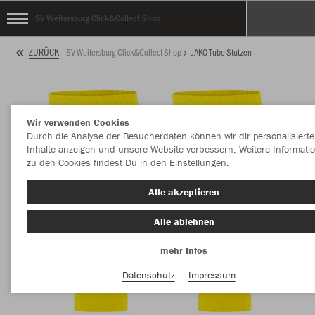
SV Weitersburg Click&Collect Shop
ZURÜCK
SV Weitersburg Click&Collect Shop
JAKO Tube Stutzen
Wir verwenden Cookies
Durch die Analyse der Besucherdaten können wir dir personalisierte
Inhalte anzeigen und unsere Website verbessern. Weitere Informati
zu den Cookies findest Du in den Einstellungen.
Alle akzeptieren
Alle ablehnen
mehr Infos
Datenschutz
Impressum