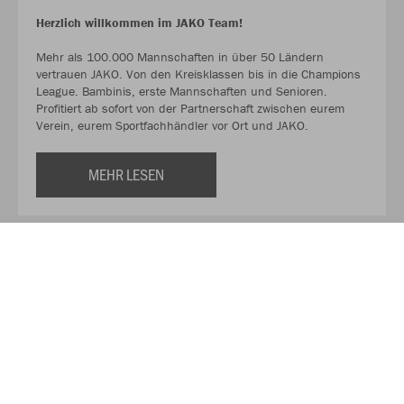
Herzlich willkommen im JAKO Team!
Mehr als 100.000 Mannschaften in über 50 Ländern
vertrauen JAKO. Von den Kreisklassen bis in die Champions
League. Bambinis, erste Mannschaften und Senioren.
Profitiert ab sofort von der Partnerschaft zwischen eurem
Verein, eurem Sportfachhändler vor Ort und JAKO.
MEHR LESEN