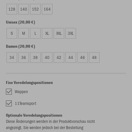
128
140
152
164
Unisex (20,00 €)
S
M
L
XL
XXL
3XL
Damen (20,00 €)
34
36
38
40
42
44
46
48
Fixe Veredelungspositionen
Wappen
11Teamsport
Optionale Veredelungspositionen
Diese Änderungen werden in der Produktvorschau nicht
angezeigt. Sie werden jedoch bei der Bestellung