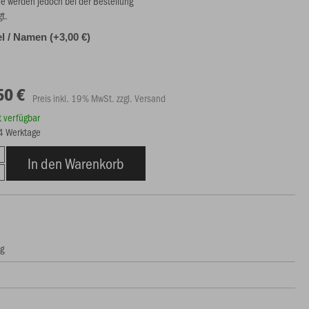
ie werden jedoch bei der Bestellung
gt.
l / Namen (+3,00 €)
50 €
Preis inkl. 19% MwSt. zzgl. Versand
rt verfügbar
14 Werktage
In den Warenkorb
ng