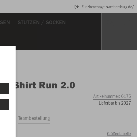
Zur Homepage: svweitersburg.de/
OSEN
STUTZEN / SOCKEN
O
T-Shirt Run 2.0
Artikelnummer:
6175
Lieferbar bis 2027
ftrag
Teambestellung
Größentabelle