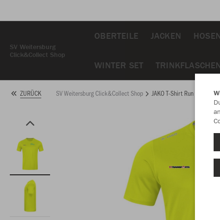
OBERTEILE
JACKEN
HOSE
SV Weitersburg
Click&Collect Shop
WINTER SET
TRINKFLASCHE
SV Weitersburg Click&Collect Shop
JAKO T-Shirt Run 2.0
ZURÜCK
W
Du
an
Co