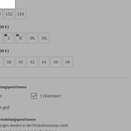
50 €)
0
152
164
00 €)
L
XL
XXL
3XL
00 €)
38
40
42
44
46
48
lungspositionen
n
11Teamsport
n groß
eredelungspositionen
ungen werden in der Produktvorschau nicht