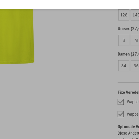
Kinder (24,
128
14
Unisex (27,
S
M
Damen (27,
34
36
Fixe Verede
Wappe
Wappe
Optionale V
Diese Änder