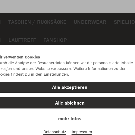
N
TASCHEN / RUCKSÄCKE
UNDERWEAR
SPIELH
N
LAUFTREFF
FANSHOP
ir verwenden Cookies
rch die Analyse der Besucherdaten können wir dir personalisierte Inhalte
zeigen und unsere Website verbessern. Weitere Informationen zu den
okies findest Du in den Einstellungen.
JAK
Alle akzeptieren
Alle ablehnen
Einzelau
mehr Infos
Datenschutz
Impressum