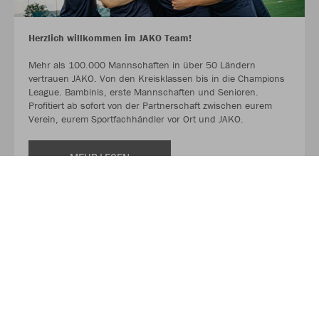
Herzlich willkommen im JAKO Team!
Mehr als 100.000 Mannschaften in über 50 Ländern
vertrauen JAKO. Von den Kreisklassen bis in die Champions
League. Bambinis, erste Mannschaften und Senioren.
Profitiert ab sofort von der Partnerschaft zwischen eurem
Verein, eurem Sportfachhändler vor Ort und JAKO.
MEHR LESEN