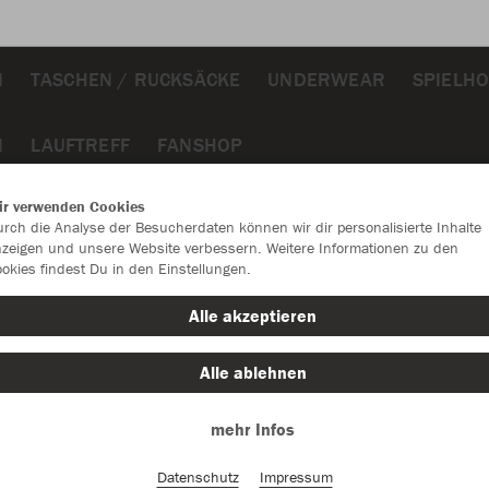
N
TASCHEN / RUCKSÄCKE
UNDERWEAR
SPIELH
N
LAUFTREFF
FANSHOP
ir verwenden Cookies
rch die Analyse der Besucherdaten können wir dir personalisierte Inhalte
zeigen und unsere Website verbessern. Weitere Informationen zu den
okies findest Du in den Einstellungen.
JAK
Alle akzeptieren
Alle ablehnen
Einzelau
mehr Infos
Kinder (24,
Datenschutz
Impressum