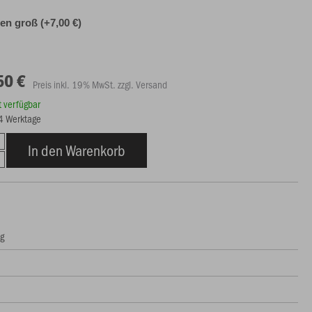
n groß (+7,00 €)
50 €
Preis inkl. 19% MwSt. zzgl. Versand
rt verfügbar
14 Werktage
In den Warenkorb
ng