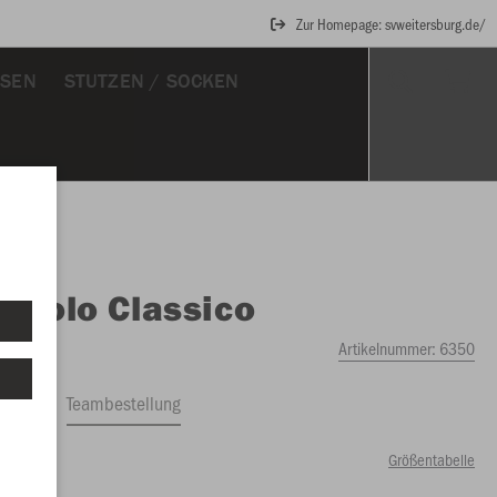
Zur Homepage: svweitersburg.de/
OSEN
STUTZEN / SOCKEN
O
Polo Classico
Artikelnummer:
6350
ftrag
Teambestellung
Größentabelle
50 €)