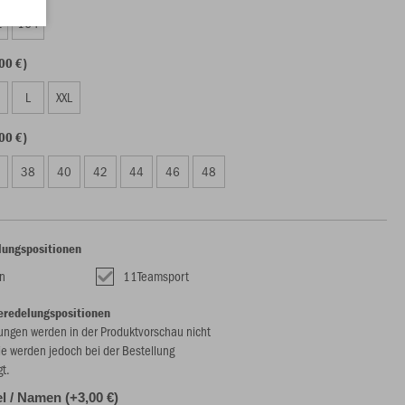
2
164
00 €)
L
XXL
00 €)
38
40
42
44
46
48
lungspositionen
n
11Teamsport
eredelungspositionen
ungen werden in der Produktvorschau nicht
ie werden jedoch bei der Bestellung
gt.
l / Namen (+3,00 €)