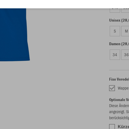
140
15
Unisex (28,
S
M
Damen (28,
34
36
Fixe Verede
Wappe
Optionale V
Diese Änder
angezeigt. S
berücksichti
Kürze