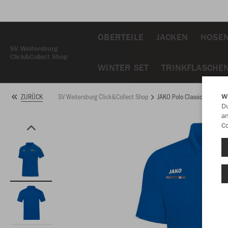
OBERTEILE
JACKEN
HOSE
SV Weitersburg
Click&Collect Shop
WINTER SET
TRINKFLASCHE
SV Weitersburg Click&Collect Shop
JAKO Polo Classico
ZURÜCK
W
Du
an
Co