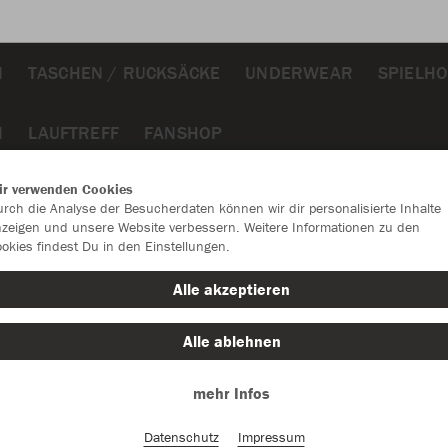
N
TASCHEN / RUCKSÄCKE
UNDERWEAR
SPIELH
N
LAUFTREFF
FANSHOP
amen
ir verwenden Cookies
rch die Analyse der Besucherdaten können wir dir personalisierte Inhalte
zeigen und unsere Website verbessern. Weitere Informationen zu den
okies findest Du in den Einstellungen.
JAK
Alle akzeptieren
Alle ablehnen
Einzelau
mehr Infos
Datenschutz
Impressum