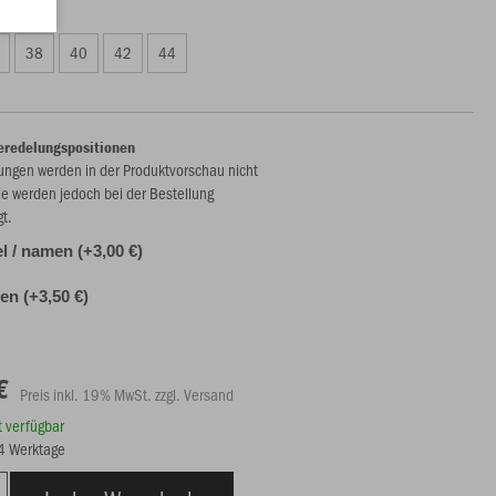
00 €)
38
40
42
44
eredelungspositionen
ungen werden in der Produktvorschau nicht
ie werden jedoch bei der Bestellung
gt.
l / namen (+3,00 €)
n (+3,50 €)
€
Preis inkl. 19% MwSt. zzgl. Versand
rt verfügbar
14 Werktage