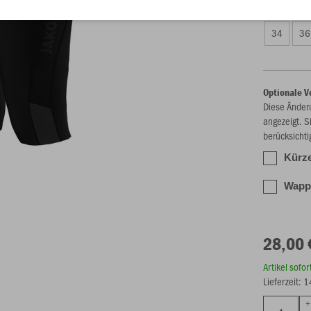
Damen (28,
34
36
Optionale V
Diese Änder
angezeigt. S
berücksichti
Kürze
Wappe
28,00 
Artikel sofo
Lieferzeit: 