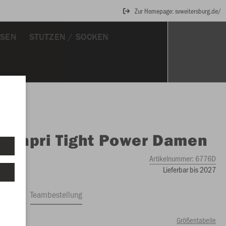
Zur Homepage: svweitersburg.de/
OSEN
STUTZEN / SOCKEN
O
Capri Tight Power Damen
Artikelnummer:
6776D
Lieferbar bis 2027
ftrag
Teambestellung
Größentabelle