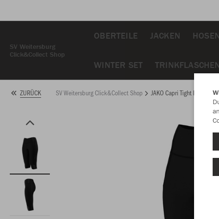
OBERTEILE
JACKEN
HOSE
SV Weitersburg
Click&Collect Shop
WINTER SET
TRINKFLASCHE
SV Weitersburg Click&Collect Shop
JAKO Capri Tight Power D
ZURÜCK
W
Du
an
Co