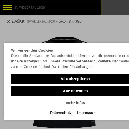
SV WEILERTAL 1926
ZURÜCK
SV WEILERTAL 1926
JAKO T-Shirt One
Wir verwenden Cookies
Durch die Analyse der Besucherdaten können wir dir personalisierte
Inhalte anzeigen und unsere Website verbessern. Weitere Informati
zu den Cookies findest Du in den Einstellungen.
Alle akzeptieren
Alle ablehnen
mehr Infos
Datenschutz
Impressum