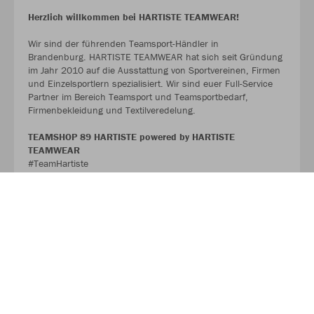
Herzlich willkommen bei HARTISTE TEAMWEAR!
Wir sind der führenden Teamsport-Händler in
Brandenburg. HARTISTE TEAMWEAR hat sich seit Gründung
im Jahr 2010 auf die Ausstattung von Sportvereinen, Firmen
und Einzelsportlern spezialisiert. Wir sind euer Full-Service
Partner im Bereich Teamsport und Teamsportbedarf,
Firmenbekleidung und Textilveredelung.
TEAMSHOP 89 HARTISTE powered by HARTISTE
TEAMWEAR
#TeamHartiste
ÜBER UNS