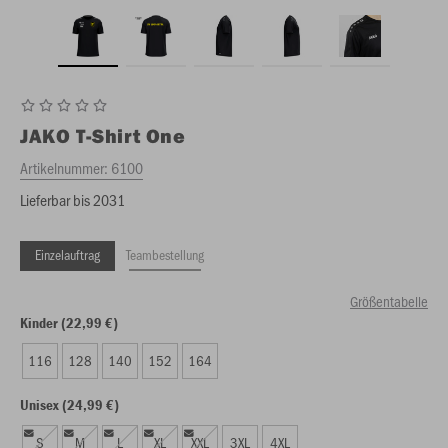
JAKO
T-Shirt One
Artikelnummer:
6100
Lieferbar bis 2031
Einzelauftrag
Teambestellung
Größentabelle
Kinder (22,99 €)
116
128
140
152
164
Unisex (24,99 €)
S
M
L
XL
XXL
3XL
4XL