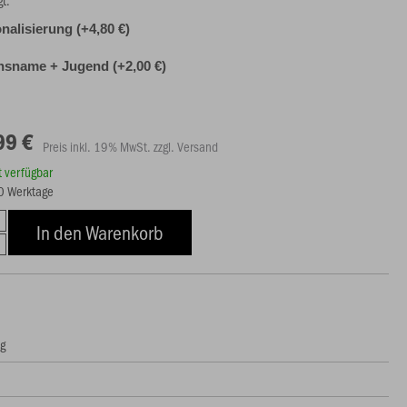
gt.
nalisierung (+4,80 €)
nsname + Jugend (+2,00 €)
99 €
Preis inkl. 19% MwSt. zzgl. Versand
rt verfügbar
10 Werktage
In den Warenkorb
ng