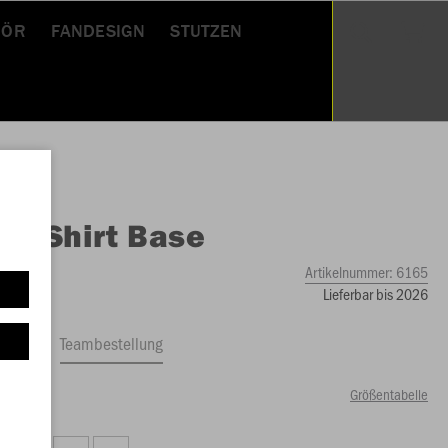
HÖR
FANDESIGN
STUTZEN
O
T-Shirt Base
Artikelnummer:
6165
Lieferbar bis 2026
ftrag
Teambestellung
Größentabelle
99 €)