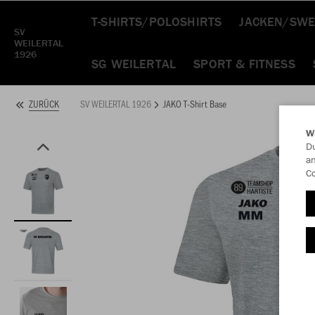
T-SHIRTS/POLOSHIRTS
JACKEN/SWE
SV
WEILERTAL
1926
SG WEILERTAL
SPORT & FITNESS
SV WEILERTAL 1926
JAKO T-Shirt Base
ZURÜCK
W
Du
an
Co