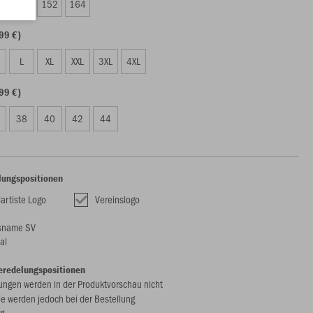
8
140
152
164
99 €)
L
XL
XXL
3XL
4XL
99 €)
38
40
42
44
lungspositionen
artiste Logo
Vereinslogo
sname SV
al
eredelungspositionen
ungen werden in der Produktvorschau nicht
ie werden jedoch bei der Bestellung