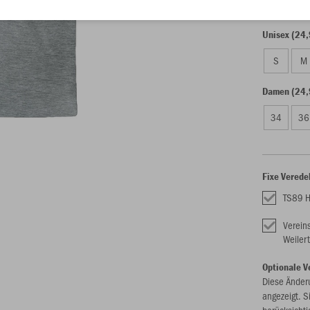
116
12
Unisex (24,
S
M
Damen (24,
34
36
Fixe Verede
TS89 H
Verein
Weilert
Optionale V
Diese Änder
angezeigt. S