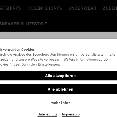
ATSHIRTS
HOSEN/SHORTS
UNDERWEAR
ZUBE
SNEAKER & LIFESTYLE
ir verwenden Cookies
rch die Analyse der Besucherdaten können wir dir personalisierte Inhalte
JAK
zeigen und unsere Website verbessern. Weitere Informationen zu den
okies findest Du in den Einstellungen.
Alle akzeptieren
Alle ablehnen
Einzelau
mehr Infos
Kinder (22,
Datenschutz
Impressum