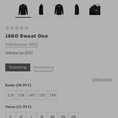
JAKO
Sweat One
Artikelnummer:
8800
Lieferbar bis 2031
Einzelauftrag
Teambestellung
Größentabelle
Kinder (28,99 €)
116
128
140
152
164
Unisex (31,99 €)
S
M
L
XL
XXL
3XL
4XL