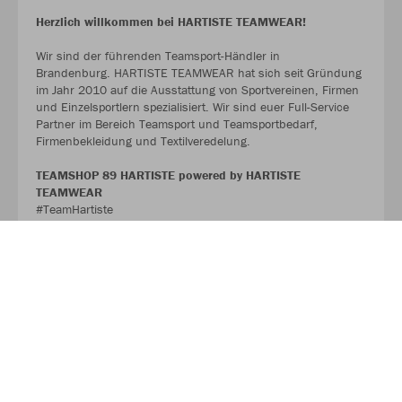
Herzlich willkommen bei HARTISTE TEAMWEAR!
Wir sind der führenden Teamsport-Händler in
Brandenburg. HARTISTE TEAMWEAR hat sich seit Gründung
im Jahr 2010 auf die Ausstattung von Sportvereinen, Firmen
und Einzelsportlern spezialisiert. Wir sind euer Full-Service
Partner im Bereich Teamsport und Teamsportbedarf,
Firmenbekleidung und Textilveredelung.
TEAMSHOP 89 HARTISTE powered by HARTISTE
TEAMWEAR
#TeamHartiste
ÜBER UNS