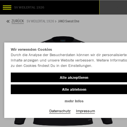
SV WEILERTAL 1926
ZURÜCK
SV WEILERTAL 1926
JAKO Sweat One
Wir verwenden Cookies
Durch die Analyse der Besucherdaten können wir dir personalisierte
Inhalte anzeigen und unsere Website verbessern. Weitere Informati
zu den Cookies findest Du in den Einstellungen.
Alle akzeptieren
Alle ablehnen
mehr Infos
Datenschutz
Impressum