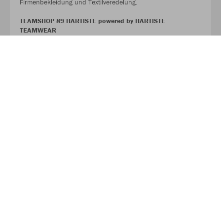
Firmenbekleidung und Textilveredelung.
TEAMSHOP 89 HARTISTE powered by HARTISTE
TEAMWEAR
#TeamHartiste
ÜBER UNS
Über JAKO
Aus der Garage zum führenden Teamsport-Ausrüster. Die