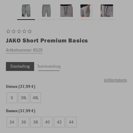
JAKO
Short Premium Basics
Artikelnummer:
8529
Einzelauftrag
Teambestellung
Größentabelle
Unisex (37,99 €)
S
3XL
4XL
Damen (37,99 €)
34
36
38
40
42
44