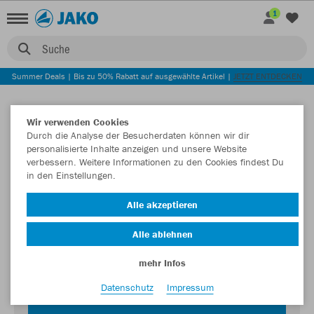
1
Suche
Summer Deals | Bis zu 50% Rabatt auf ausgewählte Artikel |
JETZT ENTDECKEN
Wir verwenden Cookies
Durch die Analyse der Besucherdaten können wir dir
personalisierte Inhalte anzeigen und unsere Website
verbessern. Weitere Informationen zu den Cookies findest Du
in den Einstellungen.
Login zum Teamshop SV Weiden e.V.
Alle akzeptieren
Passwort
Alle ablehnen
mehr Infos
Datenschutz
Impressum
JETZT EINLOGGEN