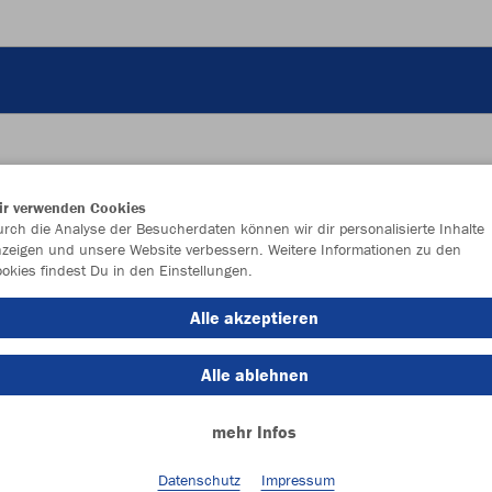
ir verwenden Cookies
JAK
rch die Analyse der Besucherdaten können wir dir personalisierte Inhalte
zeigen und unsere Website verbessern. Weitere Informationen zu den
Fle
okies findest Du in den Einstellungen.
Alle akzeptieren
Alle ablehnen
Einzelau
mehr Infos
Größe (10,
Datenschutz
Impressum