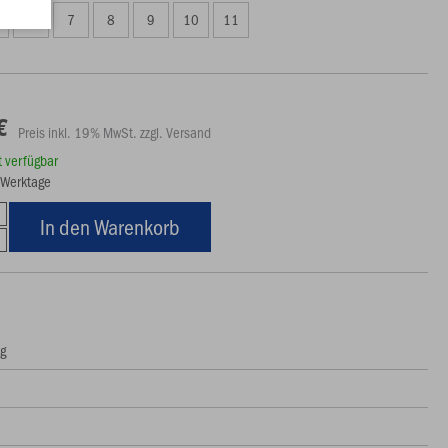
6
7
8
9
10
11
€
Preis inkl. 19% MwSt. zzgl. Versand
rt verfügbar
5 Werktage
In den Warenkorb
ng