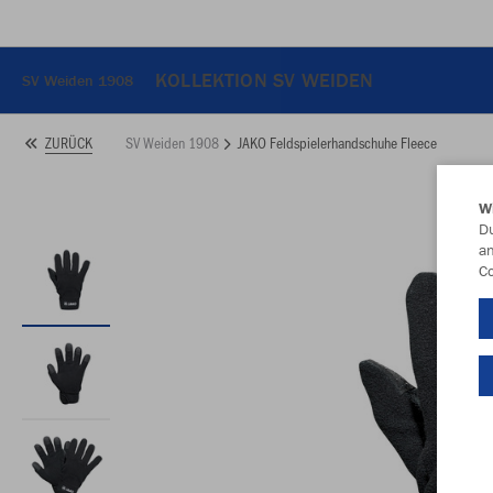
KOLLEKTION SV WEIDEN
SV Weiden 1908
SV Weiden 1908
JAKO Feldspielerhandschuhe Fleece
ZURÜCK
W
Du
an
Co