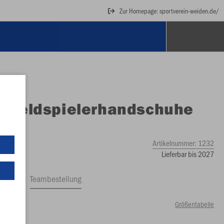
Zur Homepage: sportverein-weiden.de/
O
Feldspielerhandschuhe
ece
Artikelnummer:
1232
Lieferbar bis 2027
ftrag
Teambestellung
Größentabelle
00 €)